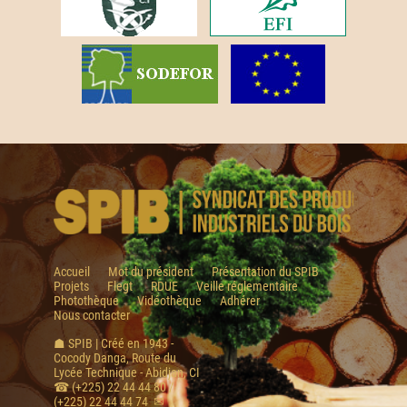
Accueil
Mot du président
Présentation du SPIB
Projets
Flegt
RDUE
Veille réglementaire
Photothèque
Vidéothèque
Adhérer
Nous contacter
☗ SPIB | Créé en 1943 -
Cocody Danga, Route du
Lycée Technique - Abidjan, CI
☎ (+225) 22 44 44 80 /
(+225) 22 44 44 74 ✉