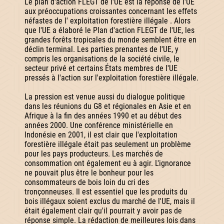
Le plan d'action FLEGT de l'UE est la réponse de l'UE
aux préoccupations croissantes concernant les effets
néfastes de l' exploitation forestière illégale . Alors
que l'UE a élaboré le Plan d'action FLEGT de l'UE, les
grandes forêts tropicales du monde semblent être en
déclin terminal. Les parties prenantes de l'UE, y
compris les organisations de la société civile, le
secteur privé et certains États membres de l'UE
pressés à l'action sur l'exploitation forestière illégale.
La pression est venue aussi du dialogue politique
dans les réunions du G8 et régionales en Asie et en
Afrique à la fin des années 1990 et au début des
années 2000. Une conférence ministérielle en
Indonésie en 2001, il est clair que l'exploitation
forestière illégale était pas seulement un problème
pour les pays producteurs. Les marchés de
consommation ont également eu à agir. L'ignorance
ne pouvait plus être le bonheur pour les
consommateurs de bois loin du cri des
tronçonneuses. Il est essentiel que les produits du
bois illégaux soient exclus du marché de l'UE, mais il
était également clair qu'il pourrait y avoir pas de
réponse simple. La rédaction de meilleures lois dans