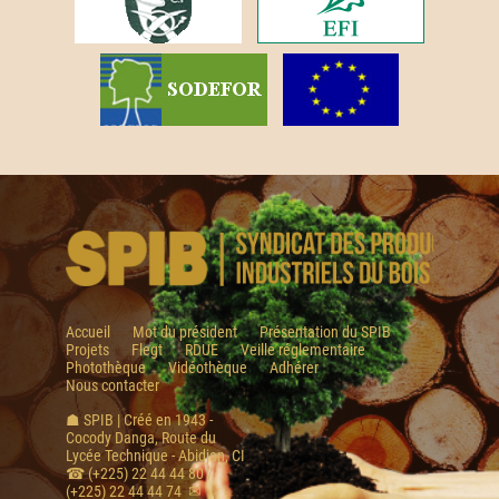
Accueil
Mot du président
Présentation du SPIB
Projets
Flegt
RDUE
Veille réglementaire
Photothèque
Vidéothèque
Adhérer
Nous contacter
☗ SPIB | Créé en 1943 -
Cocody Danga, Route du
Lycée Technique - Abidjan, CI
☎ (+225) 22 44 44 80 /
(+225) 22 44 44 74 ✉