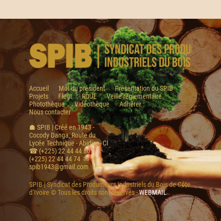
Accueil
Mot du président
Présentation du SPIB
Projets
Flegt
RDUE
Veille réglementaire
Photothèque
Vidéothèque
Adhérer
Nous contacter
☗ SPIB | Créé en 1943 -
Cocody Danga, Route du
Lycée Technique - Abidjan, CI
☎ (+225) 22 44 44 80 /
(+225) 22 44 44 74 ✉
spib1943@gmail.com
SPIB | Syndicat des Producteurs Industriels du Bois de Côte
d’Ivoire © Tous les droits sont réservés -
WEBMAIL