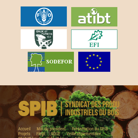
Accueil
Mot du président
Présentation du SPIB
Projets
Flegt
RDUE
Veille réglementaire