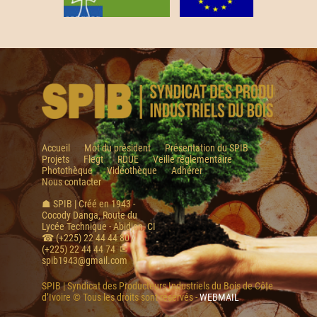
Accueil
Mot du président
Présentation du SPIB
Projets
Flegt
RDUE
Veille réglementaire
Photothèque
Vidéothèque
Adhérer
Nous contacter
☗ SPIB | Créé en 1943 -
Cocody Danga, Route du
Lycée Technique - Abidjan, CI
☎ (+225) 22 44 44 80 /
(+225) 22 44 44 74 ✉
spib1943@gmail.com
SPIB | Syndicat des Producteurs Industriels du Bois de Côte
d’Ivoire © Tous les droits sont réservés -
WEBMAIL